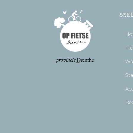
SNE
Ho
Fie
Wa
St
Ac
Be