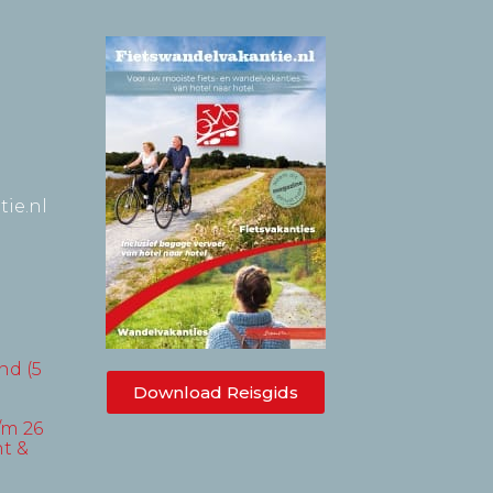
ie.nl
nd (5
Download Reisgids
/m 26
t &