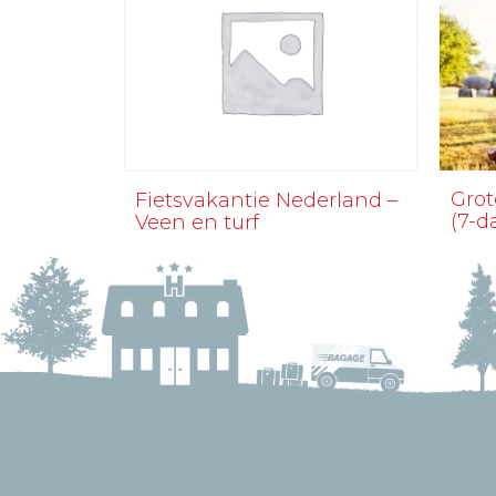
Grot
Fietsvakantie Nederland –
(7-d
Veen en turf