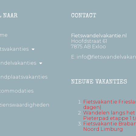
L NAAR
CONTACT
me
Fietswandelvakantie.nl
Hoofdstraat 61
7875 AB Exloo
tsvakanties
E:
info@fietswandelvakant
ndelvakanties
andplaatsvakanties
NIEUWE VAKANTIES
commodaties
Fietsvakantie Friesla
zienswaardigheden
dagen)
Wandelen langs het
Pieterpad etappe 1 t
Fietsvakantie Braban
Noord Limburg