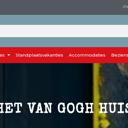
OV
es
Standplaatsvakanties
Accommodaties
Bezien
HET VAN GOGH HUI