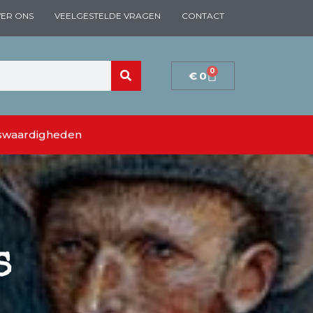
ER ONS
VEELGESTELDE VRAGEN
CONTACT
0
€
0
swaardigheden
S