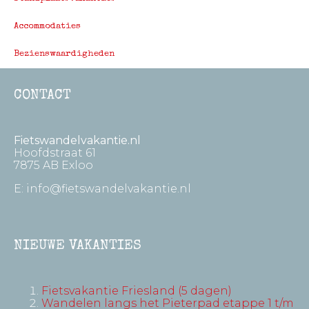
Accommodaties
Bezienswaardigheden
CONTACT
Fietswandelvakantie.nl
Hoofdstraat 61
7875 AB Exloo
E:
info@fietswandelvakantie.nl
NIEUWE VAKANTIES
Fietsvakantie Friesland (5 dagen)
Wandelen langs het Pieterpad etappe 1 t/m