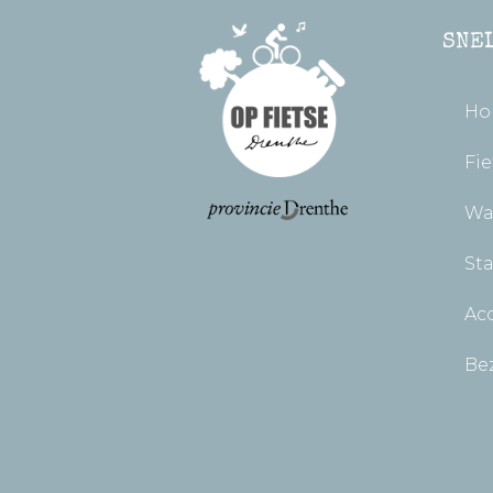
SNE
Ho
Fie
Wa
St
Ac
Be