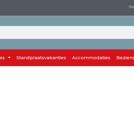
OV
es
Standplaatsvakanties
Accommodaties
Bezien