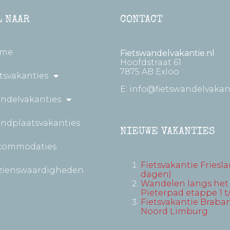
L NAAR
CONTACT
me
Fietswandelvakantie.nl
Hoofdstraat 61
7875 AB Exloo
tsvakanties
E:
info@fietswandelvakant
ndelvakanties
andplaatsvakanties
NIEUWE VAKANTIES
commodaties
Fietsvakantie Friesla
zienswaardigheden
dagen)
Wandelen langs het
Pieterpad etappe 1 t
Fietsvakantie Braban
Noord Limburg