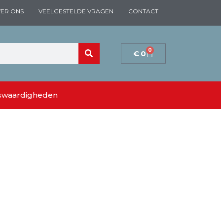
ER ONS
VEELGESTELDE VRAGEN
CONTACT
0
€
0
swaardigheden