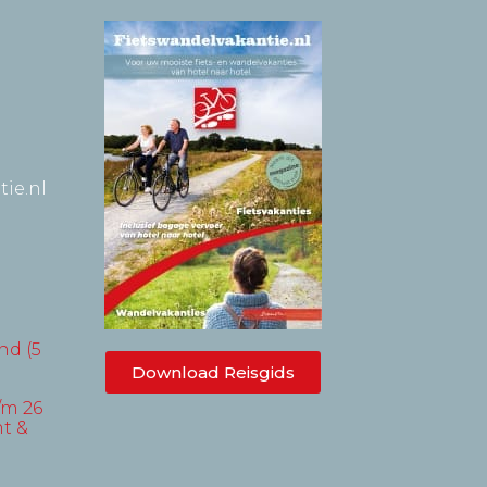
ie.nl
nd (5
Download Reisgids
/m 26
t &