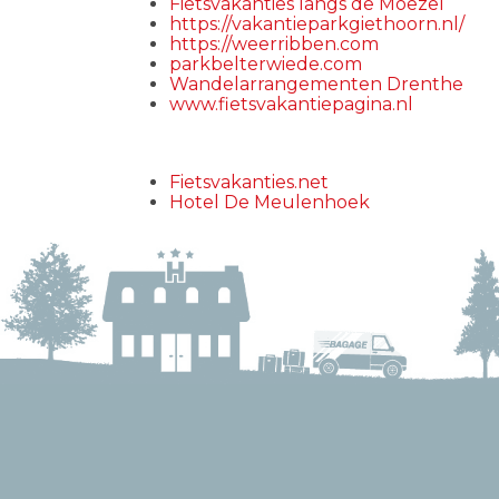
Fietsvakanties langs de Moezel
https://vakantieparkgiethoorn.nl/
https://weerribben.com
parkbelterwiede.com
Wandelarrangementen Drenthe
www.fietsvakantiepagina.nl
Fietsvakanties.net
Hotel De Meulenhoek