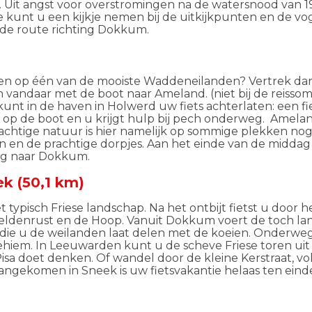
. Uit angst voor overstromingen na de watersnood van 
unt u een kijkje nemen bij de uitkijkpunten en de voge
de route richting Dokkum.
etsen op één van de mooiste Waddeneilanden? Vertrek d
n vandaar met de boot naar Ameland. (niet bij de reiss
U kunt in de haven in Holwerd uw fiets achterlaten: een 
op de boot en u krijgt hulp bij pech onderweg. Amel
rachtige natuur is hier namelijk op sommige plekken nog
n en de prachtige dorpjes. Aan het einde van de midda
rug naar Dokkum.
k (50,1 km)
et typisch Friese landschap.
Na het
ontbijt
fietst u door
h
eldenrust en de Hoop.
Vanuit Dokkum voert de toch l
n die u de weilanden laat delen met de koeien. Onderweg
ehiem.
I
n
Leeuwarden kunt u de scheve Friese toren
uit
Pisa doet denken.
Of wandel door de kleine Kerstraat, v
aangekomen in Sneek
is uw fietsvakantie helaas ten eind