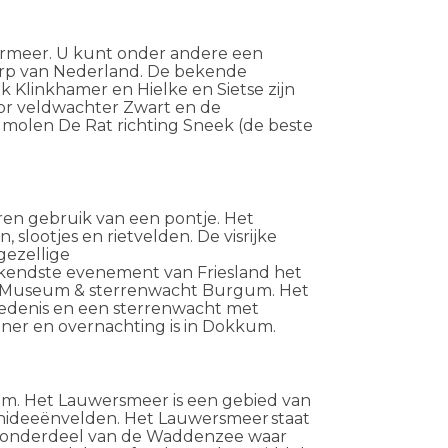
ermeer.
U kunt onder andere een
rp van Nederland. De bekende
ijk Klinkhamer en
Hielke
en Sietse zijn
oor veldwachter Zwart en de
molen De Rat richting Sneek (de beste
en gebruik van een pontje.
Het
slootjes en rietvelden. De visrijke
gezellige
kendste evenement van Friesland het
M
useum & sterrenwacht Burgum
.
Het
iedenis en een sterrenwacht met
iner en overnachting is in Dokkum.
. Het Lauwersmeer is een gebied van
rchideeënvelden. Het Lauwersmeer staat
er onderdeel van de Waddenzee waar