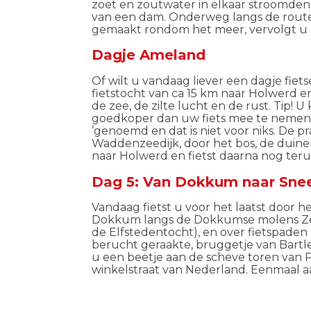
zoet en zoutwater in elkaar stroomden
van een dam. Onderweg langs de route k
gemaakt rondom het meer, vervolgt u 
Dagje Ameland
Of wilt u vandaag liever een dagje fi
fietstocht van ca 15 km naar Holwerd e
de zee, de zilte lucht en de rust. Tip! 
goedkoper dan uw fiets mee te nemen 
’genoemd en dat is niet voor niks. De p
Waddenzeedijk, door het bos, de duine
naar Holwerd en fietst daarna nog te
Dag 5: Van Dokkum naar Snee
Vandaag fietst u voor het laatst door h
Dokkum
langs de
Dokkumse
molens Z
de Elfstedentocht)
, en over fietspade
berucht geraakte, bruggetje van Bartl
u een beetje aan de scheve toren van 
winkelstraat van Nederland
. Eenmaal 