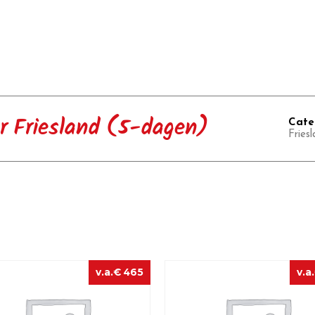
r Friesland (5-dagen)
Cate
Fries
€
465