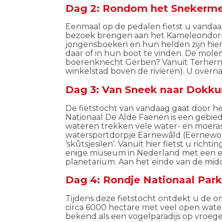
Dag 2: Rondom het Snekermee
Eenmaal op de pedalen fietst u vand
bezoek brengen aan het Kameleondo
jongensboeken en hun helden zijn hier
daar of in hun boot te vinden. De mole
boerenknecht Gerben? Vanuit
Terher
winkelstad boven de rivieren). U overn
Dag 3: Van Sneek naar Dokku
De fietstocht van vandaag gaat door h
Nationaal
De Alde
Faenen
is een gebie
wateren trekken vele water- en moerasv
watersportdorpje
Earnewâld
(Eernewo
‘skûtsjesilen’. Vanuit hier fietst u
richti
enige museum in Nederland met een ex
planetarium.
Aan het einde van de mi
Dag 4: Rondje Nationaal Par
Tijdens deze fietstocht ontdekt u de 
circa 6000 hectare met veel open wate
bekend als een vogelparadijs op vroe