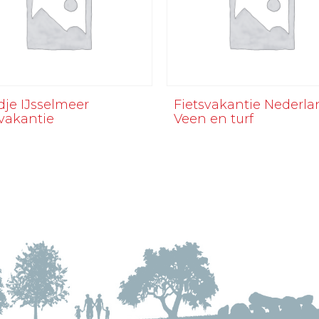
je IJsselmeer
Fietsvakantie Nederla
svakantie
Veen en turf