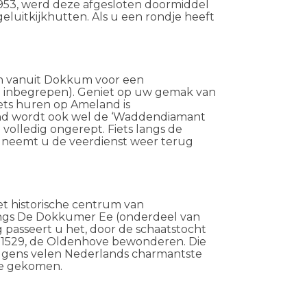
1953, werd deze afgesloten doormiddel
luitkijkhutten. Als u een rondje heeft
an vanuit Dokkum voor een
om inbegrepen). Geniet op uw gemak van
fiets huren op Ameland is
and wordt ook wel de ‘Waddendiamant
 volledig ongerept. Fiets langs de
g neemt u de veerdienst weer terug
et historische centrum van
angs De Dokkumer Ee
(onderdeel van
 passeert u het, door de schaatstocht
 1529, de
Oldenhove
bewonderen. Die
olgens velen Nederlands charmantste
e
gekomen
.