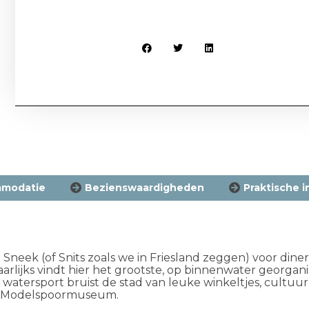
modatie
Bezienswaardigheden
Praktische i
n
Sneek
(of
Snits
zoals we in Friesland zeggen)
voor dine
aarlijks vindt hier het grootste, op binnenwater georga
watersport bruist de stad van leuke winkeltjes, cultuur 
l Modelspoormuseum.