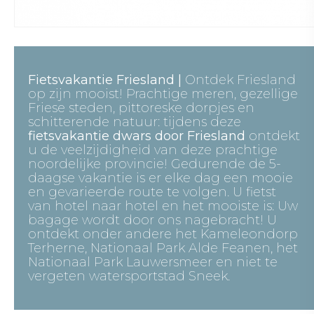
Fietsvakantie Friesland |
Ontdek Friesland
op zijn mooist! Prachtige meren, gezellige
Friese steden, pittoreske dorpjes en
schitterende natuur: tijdens deze
fietsvakantie dwars door Friesland
ontdekt
u de veelzijdigheid van deze prachtige
noordelijke provincie! Gedurende de 5-
daagse vakantie is er elke dag een mooie
en gevarieerde route te volgen. U fietst
van hotel naar hotel en het mooiste is: Uw
bagage wordt door ons nagebracht! U
ontdekt onder andere het Kameleondorp
Terherne, Nationaal Park Alde Feanen, het
Nationaal Park Lauwersmeer en niet te
vergeten watersportstad Sneek.