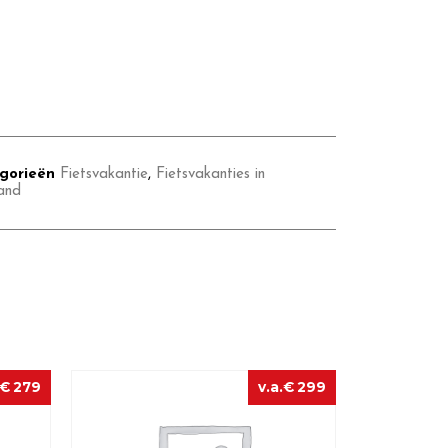
gorieën
Fietsvakantie
,
Fietsvakanties in
land
€
279
€
299