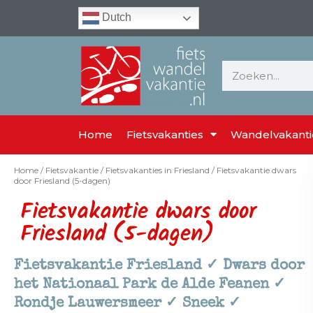
Dutch
Home
Fietsvakanties
Wandelvakanti
Home
/
Fietsvakantie
/
Fietsvakanties in Friesland
/ Fietsvakantie dwars
door Friesland (5-dagen)
Fietsvakantie dwars door
Friesland (5-dagen)
Fietsvakantie Friesland ✓ Dwars door
het Nationaal Park de Alde Feanen ✓
Rondje Lauwersmeer ✓ Sneek ✓