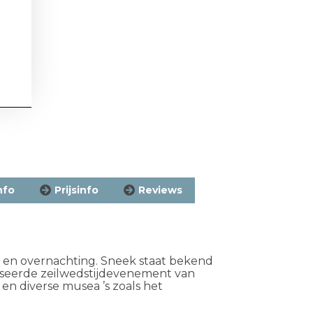
nfo
Prijsinfo
Reviews
r en overnachting
.
Sneek staat bekend
niseerde zeilwedstijdevenement van
en diverse musea ’s zoals het