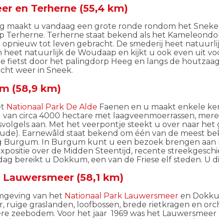
r en Terherne (55,4 km)
aag maakt u vandaag een grote ronde rondom het Snek
rp
Terherne
.
Terherne
staat bekend als het Kameleondo
 opnieuw tot leven gebracht. De smederij heet natuurl
n heet natuurlijk de
Woudaap
en kijkt u ook even uit v
ne
fietst
door het palingdorp Heeg en langs de houtzaag
acht weer in Sneek.
m (58,9 km)
et
Nationaal Park De Alde
Faenen
en u maakt enkele ker
d
van circa 4000 hectare met laagveenmoerrassen, meren, 
olgels aan. Met het veerpontje steekt u over naar het 
ude)
.
Earnewâld
staat bekend om één van de meest be
ng Burgum
. In
Burgum
kunt u een bezoek brengen aan
positie over de
Midden Steentijd
, recente streekgesch
ddag bereikt u Dokkum
, een van de Friese el
f
steden.
U d
k Lauwersmeer (58,1 km)
omgeving van het
Nationaal Park Lauwersmeer
en Dokkum
r, ruige graslanden, loofbossen, brede rietkragen en o
gere zeebodem. Voor het jaar 1969 was het Lauwersme