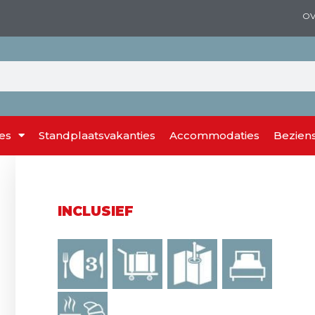
OV
es
Standplaatsvakanties
Accommodaties
Bezien
INCLUSIEF
,
,
,
,