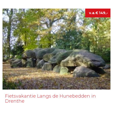
€
149
Fietsvakantie Langs de Hunebedden in
Drenthe