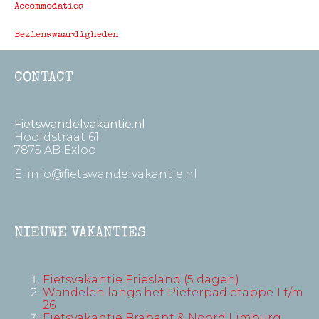
Accommodaties
Bezienswaardigheden
CONTACT
Fietswandelvakantie.nl
Hoofdstraat 61
7875 AB Exloo
E:
info@fietswandelvakantie.nl
NIEUWE VAKANTIES
Fietsvakantie Friesland (5 dagen)
Wandelen langs het Pieterpad etappe 1 t/m
26
Fietsvakantie Brabant & Noord Limburg