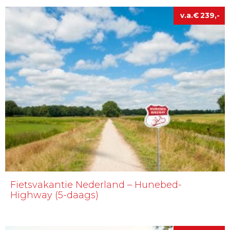
€
239
Fietsvakantie Nederland – Hunebed-
Highway (5-daags)