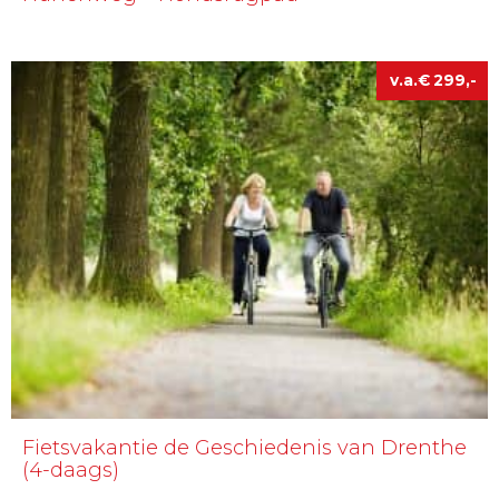
€
299
Fietsvakantie de Geschiedenis van Drenthe
(4-daags)