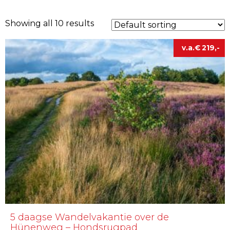
Showing all 10 results
€
219
5 daagse Wandelvakantie over de
Hünenweg – Hondsrugpad