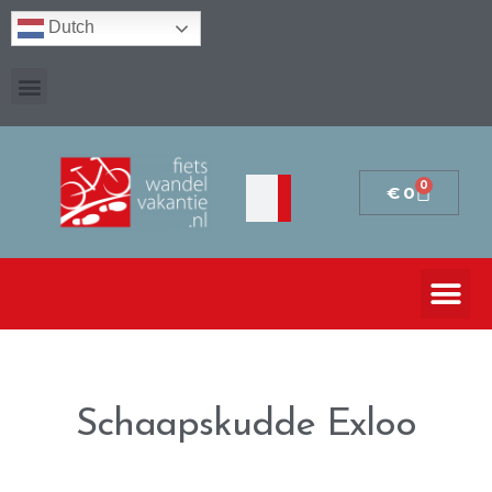
Dutch
0
€
0
Schaapskudde Exloo