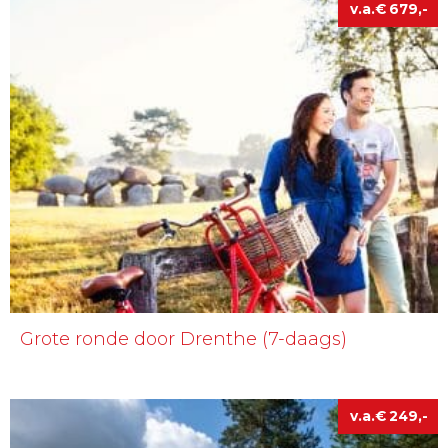
€
679
Grote ronde door Drenthe (7-daags)
€
249