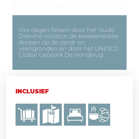
Vier dagen fietsen door het ‘oude’
Drenthe rondom de karakteristieke
dorpen op de zand- en
veengronden en door het UNESCO
Global Geopark De Hondsrug.
INCLUSIEF
,
,
,