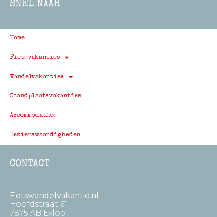
SNEL NAAR
Home
Fietsvakanties
Wandelvakanties
Standplaatsvakanties
Accommodaties
Bezienswaardigheden
CONTACT
Fietswandelvakantie.nl
Hoofdstraat 61
7875 AB Exloo