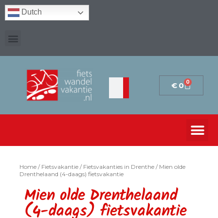
Dutch
0
€
0
Home
/
Fietsvakantie
/
Fietsvakanties in Drenthe
/ Mien olde
Drenthelaand (4-daags) fietsvakantie
Mien olde Drenthelaand
(4-daags) fietsvakantie