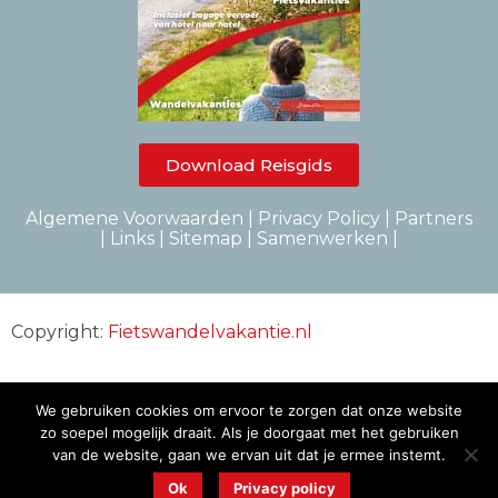
Download Reisgids
Algemene Voorwaarden
|
Privacy Policy
|
Partners
|
Links |
Sitemap
|
Samenwerken
|
Copyright:
Fietswandelvakantie.nl
Powered by:
Hotel de Meulenhoek
We gebruiken cookies om ervoor te zorgen dat onze website
zo soepel mogelijk draait. Als je doorgaat met het gebruiken
van de website, gaan we ervan uit dat je ermee instemt.
Webdesign:
Gaaf internet
Ok
Privacy policy