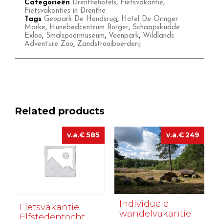
Categorieën
Drenthehotels
,
Fietsvakantie
,
Fietsvakanties in Drenthe
Tags
Geopark De Hondsrug
,
Hotel De Oringer
Marke
,
Hunebedcentrum Borger
,
Schaapskudde
Exloo
,
Smalspoormuseum
,
Veenpark
,
Wildlands
Adventure Zoo
,
Zandstrooiboerderij
Related products
€
585
€
249
Individuele
Fietsvakantie
wandelvakantie
Elfstedentocht