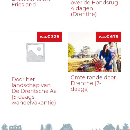
over de Hondsrug
Friesland
4 dagen
(Drenthe)
€
329
€
679
Grote ronde door
Door het
Drenthe (7-
landschap van
daags)
De Drentsche Aa
(5-daags
wandelvakantie)