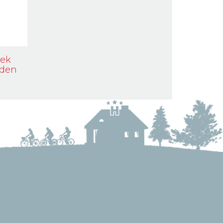
dek
eden