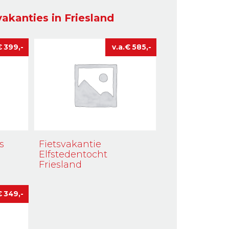
vakanties in Friesland
€
399
€
585
s
Fietsvakantie
Elfstedentocht
Friesland
€
349