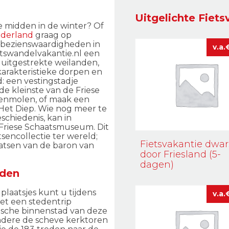
Uitgelichte Fiets
e midden in de winter? Of
derland
graag op
e bezienswaardigheden in
etswandelvakantie.nl een
 uitgestrekte weilanden,
karakteristieke dorpen en
d: een vestingstadje
e kleinste van de Friese
renmolen, of maak een
Het Diep. Wie nog meer te
schiedenis, kan in
 Friese Schaatsmuseum. Dit
encollectie ter wereld;
Fietsvakantie dwar
aatsen van de baron van
door Friesland (5-
dagen)
rden
laatsjes kunt u tijdens
et een stedentrip
rische binnenstad van deze
andere de scheve kerktoren