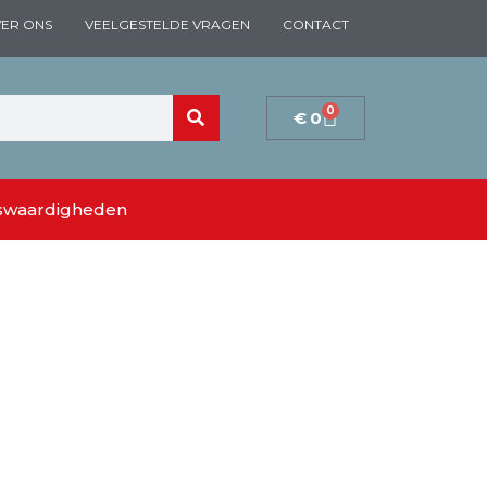
ER ONS
VEELGESTELDE VRAGEN
CONTACT
0
€
0
swaardigheden