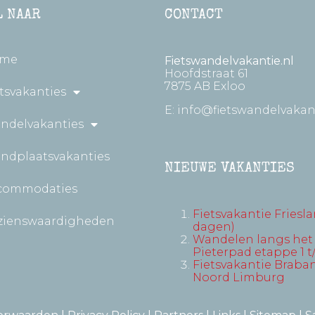
L NAAR
CONTACT
me
Fietswandelvakantie.nl
Hoofdstraat 61
7875 AB Exloo
tsvakanties
E:
info@fietswandelvakant
ndelvakanties
andplaatsvakanties
NIEUWE VAKANTIES
commodaties
Fietsvakantie Friesla
zienswaardigheden
dagen)
Wandelen langs het
Pieterpad etappe 1 t
Fietsvakantie Braban
Noord Limburg