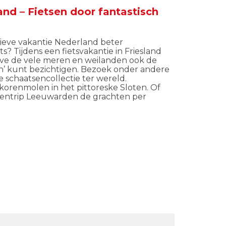
and – Fietsen door fantastisch
tieve vakantie Nederland beter
? Tijdens een fietsvakantie in Friesland
lve de vele meren en weilanden ook de
n’ kunt bezichtigen. Bezoek onder andere
 schaatsencollectie ter wereld.
orenmolen in het pittoreske Sloten. Of
dentrip Leeuwarden de grachten per