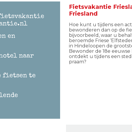
Fietsvakantie Friesl
Friesland
fietsvakantie
antie.nl
Hoe kunt u tijdens een ac
bewonderen dan op de fiets
bijvoorbeeld, waar u beha
en en
beroemde Friese ‘Elfstede
in Hindeloopen de grootste
Bewonder de 18e eeuwse k
hotel naar
ontdekt u tijdens een ste
praam?
 fietsen te
llende