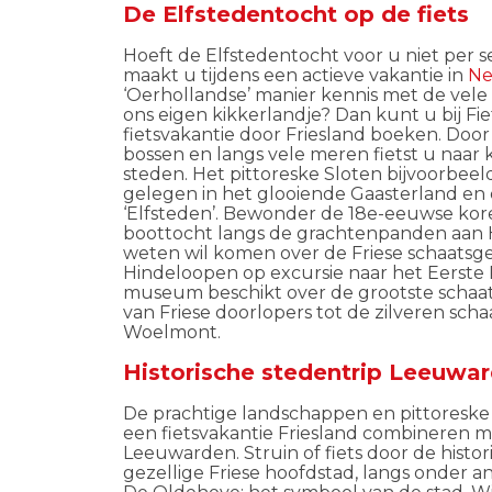
De Elfstedentocht op de fiets
Hoeft de Elfstedentocht voor u niet per s
maakt u tijdens een actieve vakantie in
Ne
‘Oerhollandse’ manier kennis met de vel
ons eigen kikkerlandje? Dan kunt u bij Fi
fietsvakantie door Friesland boeken. Door
bossen en langs vele meren fietst u naar 
steden. Het pittoreske Sloten bijvoorbeel
gelegen in het glooiende Gaasterland en d
‘Elfsteden’. Bewonder de 18e-eeuwse ko
boottocht langs de grachtenpanden aan 
weten wil komen over de Friese schaatsge
Hindeloopen op excursie naar het Eerste
museum beschikt over de grootste schaats
van Friese doorlopers tot de zilveren sch
Woelmont.
Historische stedentrip Leeuwa
De prachtige landschappen en pittoreske p
een fietsvakantie Friesland combineren m
Leeuwarden. Struin of fiets door de histo
gezellige Friese hoofdstad, langs onder 