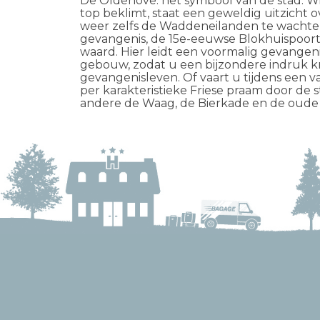
De Oldehove: het symbool van de stad. Wi
top beklimt, staat een geweldig uitzicht o
weer zelfs de Waddeneilanden te wachte
gevangenis, de 15e-eeuwse Blokhuispoort
waard. Hier leidt een voormalig gevange
gebouw, zodat u een bijzondere indruk kr
gevangenisleven. Of vaart u tijdens een va
per karakteristieke Friese praam door de
andere de Waag, de Bierkade en de oude