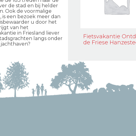
e de 183 treden naar de
ver de stad en bij helder
n. Ook de voormalige
, is een bezoek meer dan
nisbewaarder u door het
ijgt van het
kantie in Friesland liever
Fietsvakantie Ont
 stadsgrachten langs onder
de Friese Hanzest
 jachthaven?