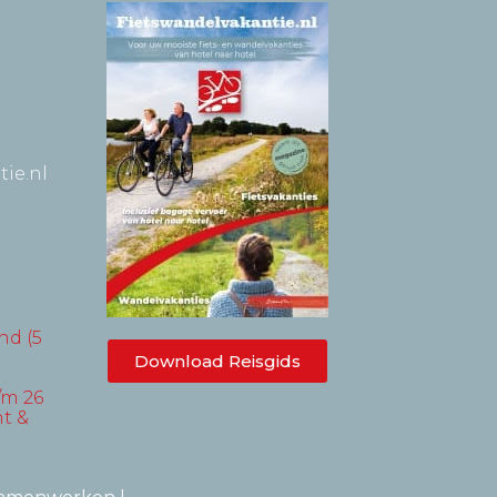
ie.nl
nd (5
Download Reisgids
/m 26
t &