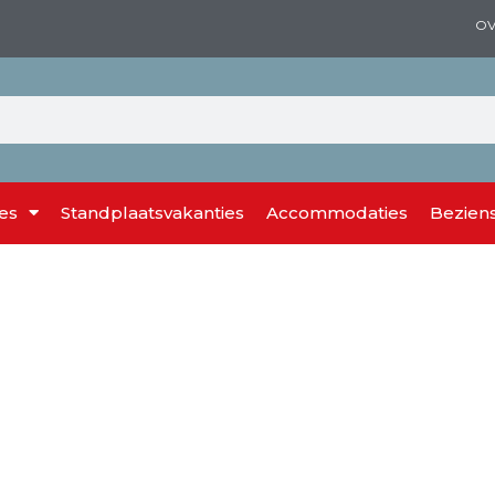
OV
es
Standplaatsvakanties
Accommodaties
Bezien