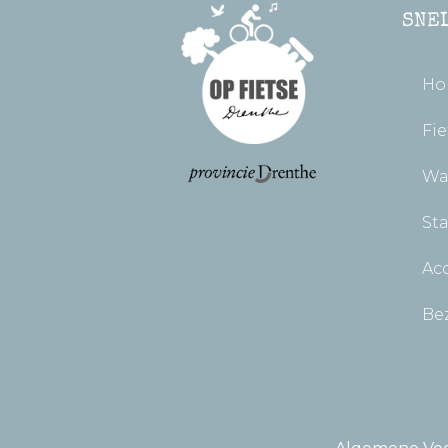
SNE
Ho
Fie
Wa
St
Ac
Be