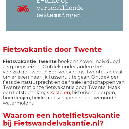
E-bike op
verschillende
bestemmingen
Fietsvakantie door Twente
Fietsvakantie Twente
boeken? Zowel individueel
als groepsreizen. Ontdek onder andere het
veelzijdige Twente! Een weekendje Twente is ideaal
om er even heerlijk tussenuit te gaan. Ontdek per
fiets de natuurpracht en de fraaie landschappen van
Twente met onze fietsvakantie door Twente. Maak
een fietstocht langs
kastelen
, historische dorpen,
boerderijen, heide met schapen en eeuwenoude
watermolens.
Waarom een hotelfietsvakantie
bij Fietswandelvakantie.nl?