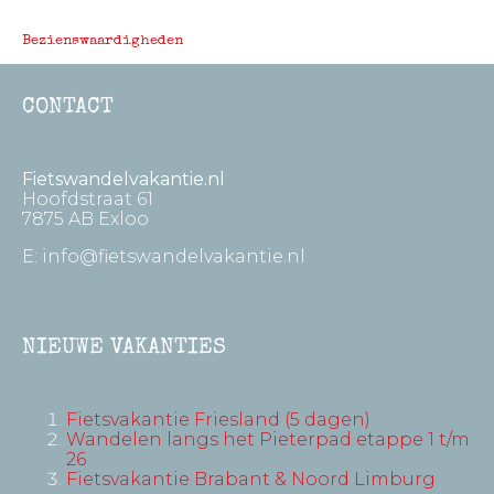
Bezienswaardigheden
CONTACT
Fietswandelvakantie.nl
Hoofdstraat 61
7875 AB Exloo
E:
info@fietswandelvakantie.nl
NIEUWE VAKANTIES
Fietsvakantie Friesland (5 dagen)
Wandelen langs het Pieterpad etappe 1 t/m
26
Fietsvakantie Brabant & Noord Limburg